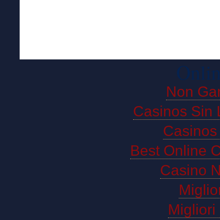
Onlin
Non Ga
Casinos Sin 
Casinos
Best Online 
Casino 
Miglio
Miglior