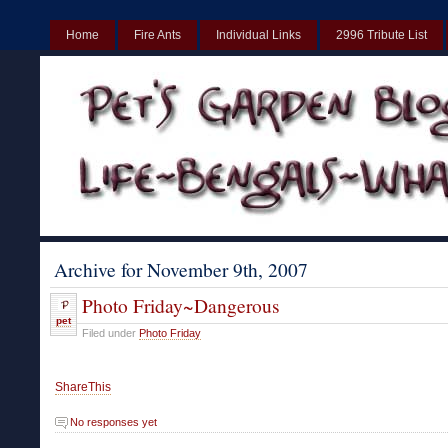
Home
Fire Ants
Individual Links
2996 Tribute List
UK
Non Gamstop Casinos UK
Best Non Gamstop Casinos UK
Archive for November 9th, 2007
Photo Friday~Dangerous
pet
Filed under
Photo Friday
ShareThis
No responses yet